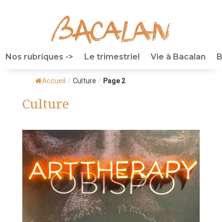
Nos rubriques ->
Le trimestriel
Vie à Bacalan
B
Accueil
/
Culture
/
Page 2
Culture