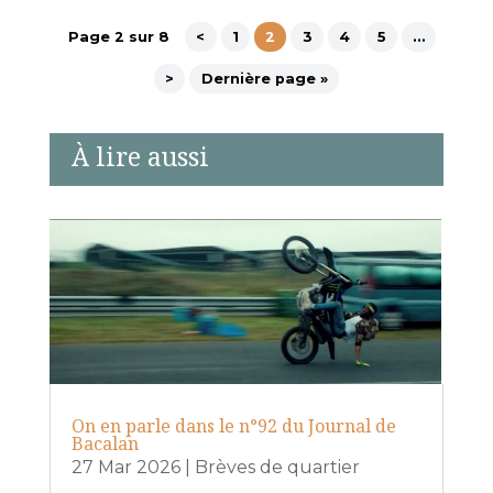
Page 2 sur 8
<
1
2
3
4
5
…
>
Dernière page »
À lire aussi
On en parle dans le n°92 du Journal de
Bacalan
27 Mar 2026
|
Brèves de quartier