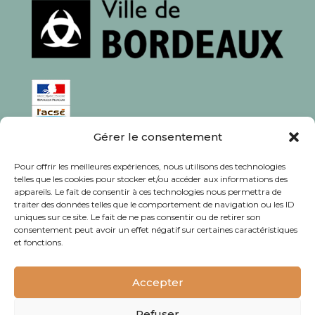
Gérer le consentement
ISSN : 1760-0944
Pour offrir les meilleures expériences, nous utilisons des technologies
Rédaction, photos et corrections : habitants et
telles que les cookies pour stocker et/ou accéder aux informations des
appareils. Le fait de consentir à ces technologies nous permettra de
associations du quartier
traiter des données telles que le comportement de navigation ou les ID
uniques sur ce site. Le fait de ne pas consentir ou de retirer son
consentement peut avoir un effet négatif sur certaines caractéristiques
et fonctions.
© Journal Bacalan 2024 - Tous droits
réservés -
Mentions légales
Accepter
Refuser