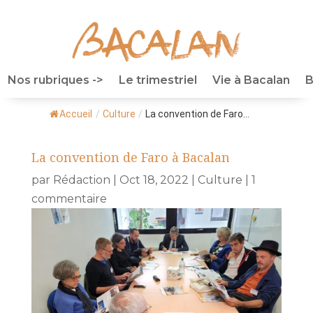
Nos rubriques ->
Le trimestriel
Vie à Bacalan
B
Accueil
/
Culture
/
La convention de Faro...
La convention de Faro à Bacalan
par
Rédaction
|
Oct 18, 2022
|
Culture
|
1
commentaire