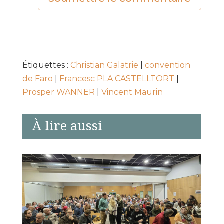
Étiquettes :
Christian Galatrie
|
convention
de Faro
|
Francesc PLA CASTELLTORT
|
Prosper WANNER
|
Vincent Maurin
À lire aussi