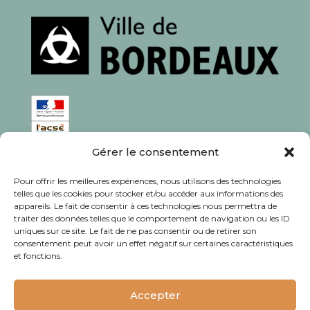
Gérer le consentement
ISSN : 1760-0944
Pour offrir les meilleures expériences, nous utilisons des technologies
Rédaction, photos et corrections : habitants et
telles que les cookies pour stocker et/ou accéder aux informations des
appareils. Le fait de consentir à ces technologies nous permettra de
associations du quartier
traiter des données telles que le comportement de navigation ou les ID
uniques sur ce site. Le fait de ne pas consentir ou de retirer son
consentement peut avoir un effet négatif sur certaines caractéristiques
et fonctions.
© Journal Bacalan 2024 - Tous droits
réservés -
Mentions légales
Accepter