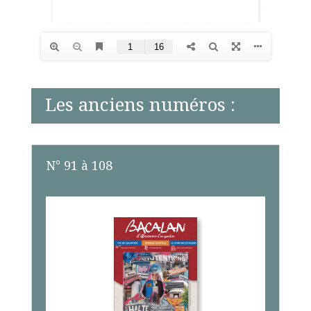
Les anciens numéros :
N° 91 à 108