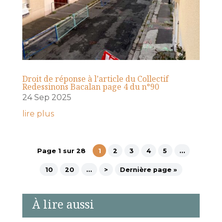
Droit de réponse à l’article du Collectif
Redessinons Bacalan page 4 du n°90
24 Sep 2025
lire plus
Page 1 sur 28
1
2
3
4
5
…
10
20
…
>
Dernière page »
À lire aussi