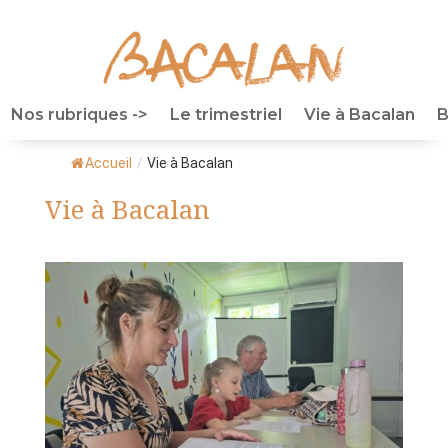
Nos rubriques ->
Le trimestriel
Vie à Bacalan
B
Accueil
/
Vie à Bacalan
Vie à Bacalan