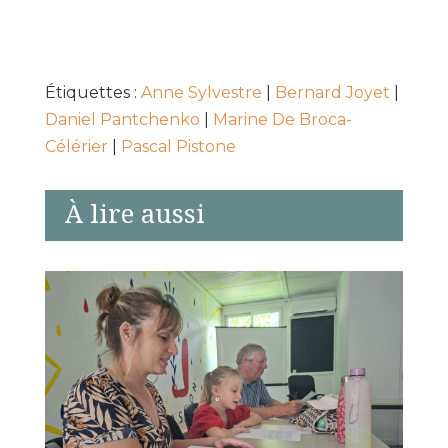
Étiquettes :
Anne Sylvestre
|
Bernard Joyet
|
Daniel Pantchenko
|
Marine De Broca-
Célérier
|
Pascal Pistone
À lire aussi