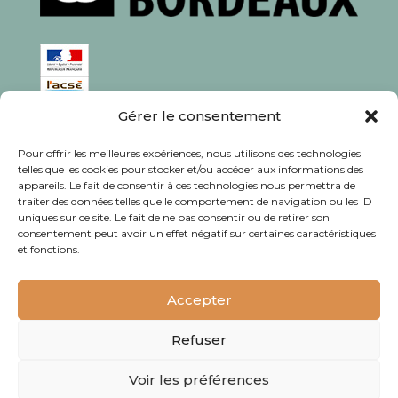
Gérer le consentement
ISSN : 1760-0944
Pour offrir les meilleures expériences, nous utilisons des technologies
Rédaction, photos et corrections : habitants et
telles que les cookies pour stocker et/ou accéder aux informations des
appareils. Le fait de consentir à ces technologies nous permettra de
associations du quartier
traiter des données telles que le comportement de navigation ou les ID
uniques sur ce site. Le fait de ne pas consentir ou de retirer son
consentement peut avoir un effet négatif sur certaines caractéristiques
et fonctions.
© Journal Bacalan 2024 - Tous droits
réservés -
Mentions légales
Accepter
Refuser
Voir les préférences