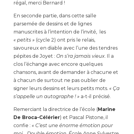
régal, merci Bernard !
En seconde partie, dans cette salle
parsemée de dessins et de lignes
manuscrites à l’intention de l’invité, les
« petits »
(cycle 2) ont pris le relais,
savoureux en diable avec l’une des tendres
pépites de Joyet :
On s’ra jamais vieux
. Il a
clos l’échange avec encore quelques
chansons, avant de demander à chacune et
à chacun de surtout ne pas oublier de
signer leurs dessins et leurs petits mots.
« Ça
s’appelle un autographe ! »
a-t-il précisé.
Remerciant la directrice de l’école (
Marine
De Broca-Célérier
) et Pascal Pistone, il
confie :
« C’est une énorme émotion pour
moi… Double émotion. École Anne Sylvestre