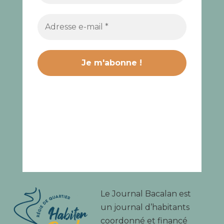
Le Journal Bacalan est
un journal d’habitants
coordonné et financé