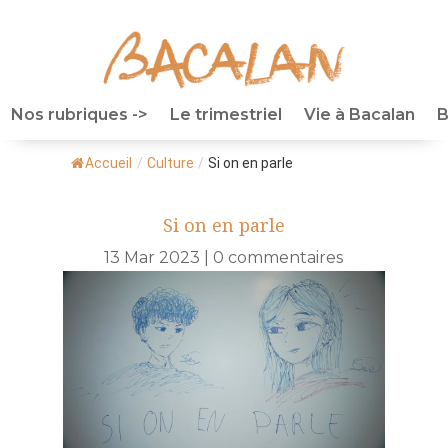
Nos rubriques ->
Le trimestriel
Vie à Bacalan
B
Accueil
/
Culture
/
Si on en parle
Si on en parle
13 Mar 2023
|
0 commentaires