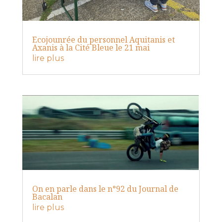
Ecojounrée du personnel Aquitanis et
Axanis à la Cité Bleue le 21 mai
lire plus
On en parle dans le n°92 du Journal de
Bacalan
lire plus