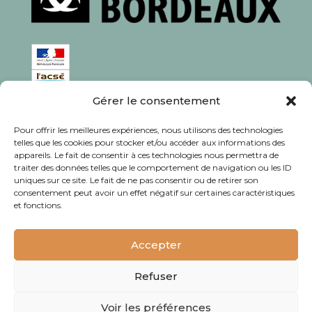
Gérer le consentement
ISSN : 1760-0944
Pour offrir les meilleures expériences, nous utilisons des technologies
Rédaction, photos et corrections : habitants et
telles que les cookies pour stocker et/ou accéder aux informations des
appareils. Le fait de consentir à ces technologies nous permettra de
associations du quartier
traiter des données telles que le comportement de navigation ou les ID
uniques sur ce site. Le fait de ne pas consentir ou de retirer son
consentement peut avoir un effet négatif sur certaines caractéristiques
et fonctions.
© Journal Bacalan 2024 - Tous droits
réservés -
Mentions légales
Accepter
Refuser
Voir les préférences