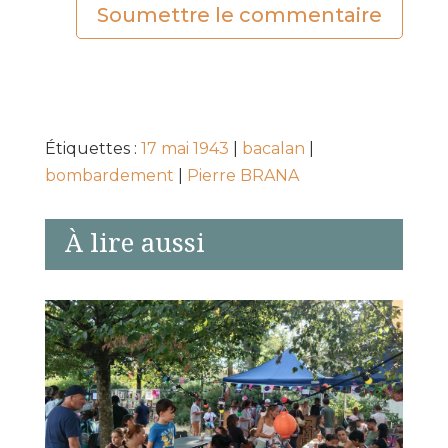
Soumettre le commentaire
Étiquettes :
17 mai 1943
|
bacalan
|
bombardement
|
Pierre BRANA
À lire aussi