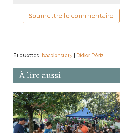
Soumettre le commentaire
Étiquettes :
bacalanstory
|
Didier Périz
À lire aussi