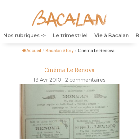
Nos rubriques ->
Le trimestriel
Vie à Bacalan
B
Accueil
/
Bacalan Story
/
Cinéma Le Renova
Cinéma Le Renova
13 Avr 2010
|
2 commentaires