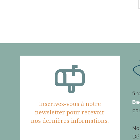
fin
Ba
Inscrivez-vous à notre
par
newsletter pour recevoir
nos dernières informations.
Nou
Dé