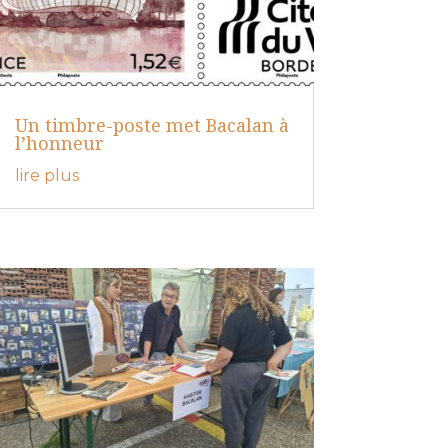
Un timbre-poste met Bacalan à
l’honneur
lire plus