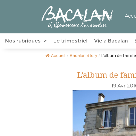
Accu
Nos rubriques ->
Le trimestriel
Vie à Bacalan
Accueil
/
Bacalan Story
/
L’album de famille 
L’album de fami
19 Avr 201