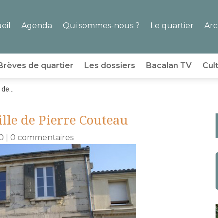
eil
Agenda
Qui sommes-nous ?
Le quartier
Arc
Brèves de quartier
Les dossiers
Bacalan TV
Cul
de...
lle de Pierre Couteau
0
|
0 commentaires