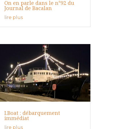
On en parle dans le n°92 du
Journal de Bacalan
lire plus
I.Boat : débarquement
immédiat
lire plus