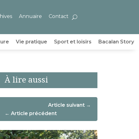
hives
Annuaire
Contact
ture
Vie pratique
Sport et loisirs
Bacalan Story
À lire aussi
Article suivant
Article précédent