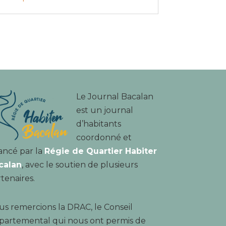
Le Journal Bacalan
est un journal
d’habitants
coordonné et
ancé par la
Régie de Quartier Habiter
calan
, avec le soutien de plusieurs
tenaires.
s remercions la DRAC, le Conseil
partemental qui nous ont permis de