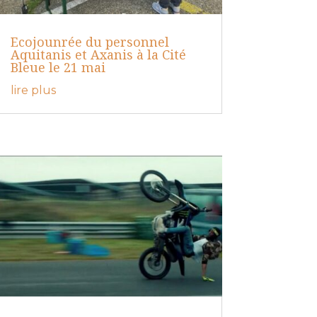
Ecojounrée du personnel
Aquitanis et Axanis à la Cité
Bleue le 21 mai
lire plus