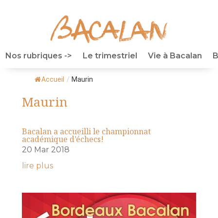
Nos rubriques ->
Le trimestriel
Vie à Bacalan
B
Accueil
/
Maurin
Maurin
Bacalan a accueilli le championnat
académique d’échecs!
20 Mar 2018
lire plus