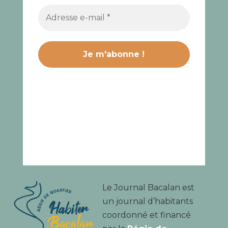
Le Journal Bacalan est
un journal d’habitants
coordonné et financé