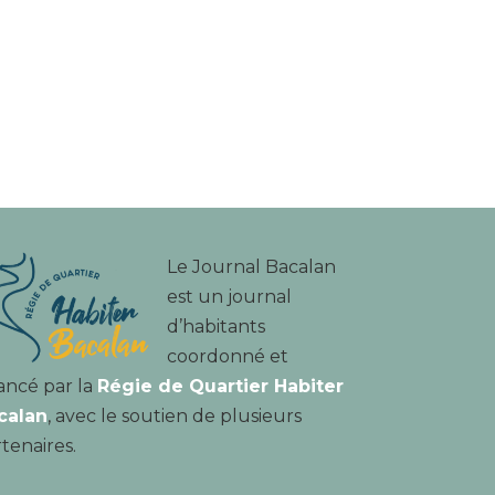
Le Journal Bacalan
est un journal
d’habitants
coordonné et
ancé par la
Régie de Quartier Habiter
calan
, avec le soutien de plusieurs
tenaires.