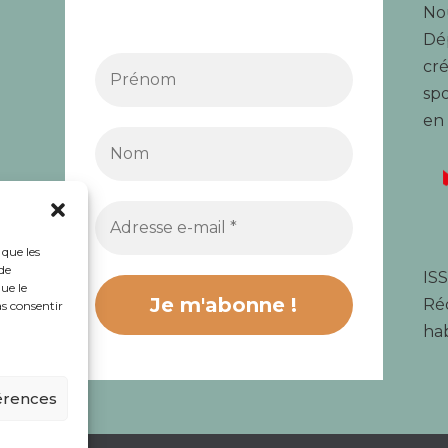
Nou
Dé
cré
spo
en
 que les
de
ISS
ue le
Réd
as consentir
hab
férences