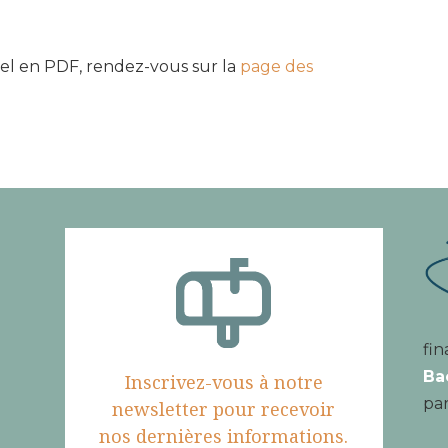
riel en PDF, rendez-vous sur la
page des
fin
Ba
Inscrivez-vous à notre
par
newsletter pour recevoir
nos dernières informations.