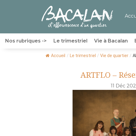
Accu
Nos rubriques ->
Le trimestriel
Vie à Bacalan
Accueil
/
Le trimestriel
/
Vie de quartier
/
A
ARTFLO – Réser
11 Déc 20