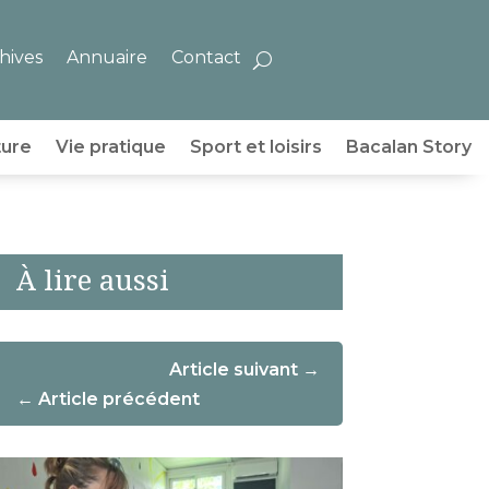
hives
Annuaire
Contact
ture
Vie pratique
Sport et loisirs
Bacalan Story
À lire aussi
Article suivant
Article précédent