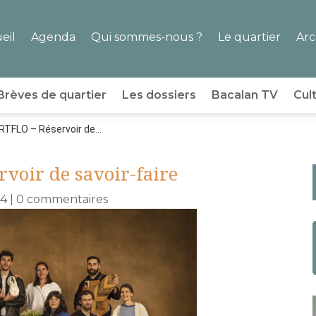
eil
Agenda
Qui sommes-nous ?
Le quartier
Arc
Brèves de quartier
Les dossiers
Bacalan TV
Cul
RTFLO – Réservoir de...
voir de savoir-faire
24
|
0 commentaires