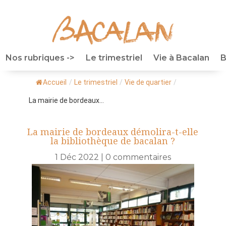
Nos rubriques ->
Le trimestriel
Vie à Bacalan
B
Accueil
/
Le trimestriel
/
Vie de quartier
/
La mairie de bordeaux...
La mairie de bordeaux démolira-t-elle
la bibliothèque de bacalan ?
1 Déc 2022
|
0 commentaires