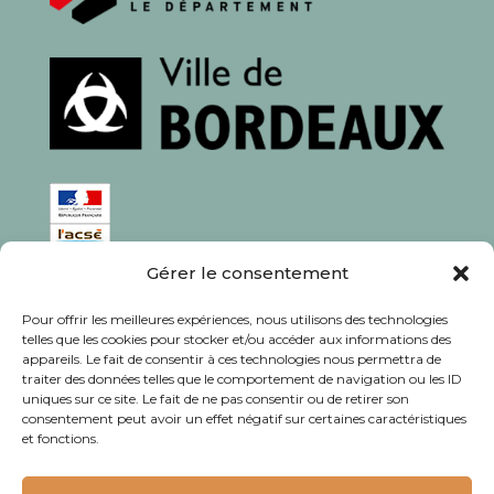
Gérer le consentement
ISSN : 1760-0944
Pour offrir les meilleures expériences, nous utilisons des technologies
Rédaction, photos et corrections : habitants et
telles que les cookies pour stocker et/ou accéder aux informations des
appareils. Le fait de consentir à ces technologies nous permettra de
associations du quartier
traiter des données telles que le comportement de navigation ou les ID
uniques sur ce site. Le fait de ne pas consentir ou de retirer son
consentement peut avoir un effet négatif sur certaines caractéristiques
et fonctions.
© Journal Bacalan 2024 - Tous droits