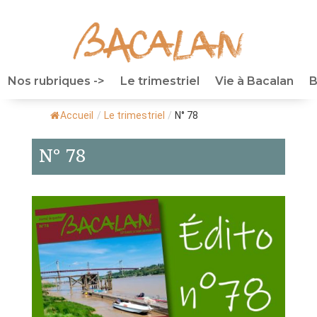
Nos rubriques ->
Le trimestriel
Vie à Bacalan
B
Accueil
/
Le trimestriel
/
N° 78
N° 78