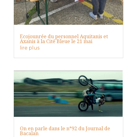
Ecojounrée du personnel Aquitanis et
Axanis à la Cité Bleue le 21 mai
lire plus
On en parle dans le n°92 du Journal de
Bacalan