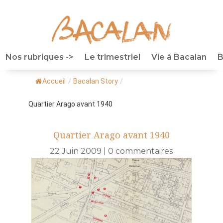
Nos rubriques ->
Le trimestriel
Vie à Bacalan
B
Accueil
/
Bacalan Story
/
Quartier Arago avant 1940
Quartier Arago avant 1940
22 Juin 2009
|
0 commentaires