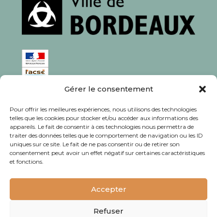
Gérer le consentement
ISSN : 1760-0944
Pour offrir les meilleures expériences, nous utilisons des technologies
Rédaction, photos et corrections : habitants et
telles que les cookies pour stocker et/ou accéder aux informations des
appareils. Le fait de consentir à ces technologies nous permettra de
associations du quartier
traiter des données telles que le comportement de navigation ou les ID
uniques sur ce site. Le fait de ne pas consentir ou de retirer son
consentement peut avoir un effet négatif sur certaines caractéristiques
et fonctions.
© Journal Bacalan 2024 - Tous droits
réservés -
Mentions légales
Accepter
Refuser