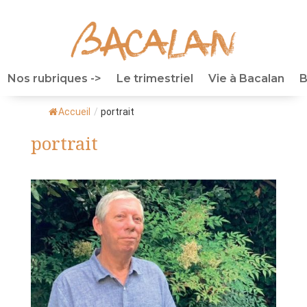
Nos rubriques ->
Le trimestriel
Vie à Bacalan
B
Accueil
/
portrait
portrait