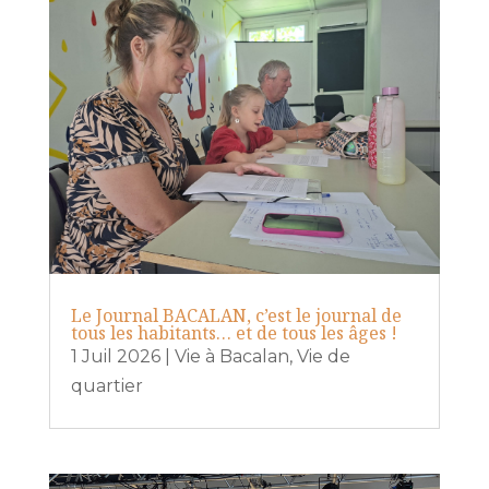
Le Journal BACALAN, c’est le journal de
tous les habitants… et de tous les âges !
1 Juil 2026
|
Vie à Bacalan
,
Vie de
quartier