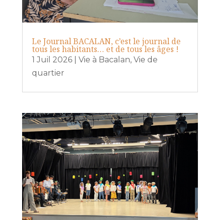
Le Journal BACALAN, c’est le journal de
tous les habitants… et de tous les âges !
1 Juil 2026
|
Vie à Bacalan
,
Vie de
quartier