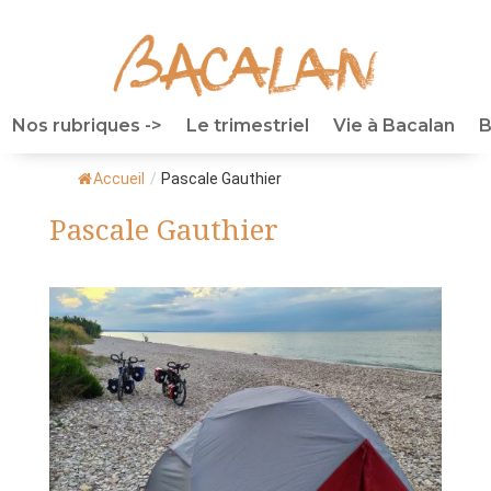
Nos rubriques ->
Le trimestriel
Vie à Bacalan
B
Accueil
/
Pascale Gauthier
Pascale Gauthier