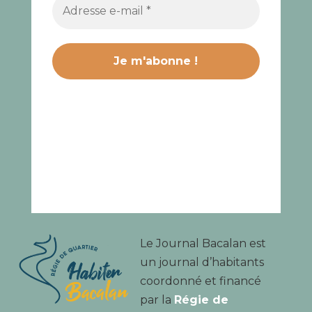
Le Journal Bacalan est
un journal d’habitants
coordonné et financé
par la
Régie de