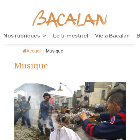
Nos rubriques ->
Le trimestriel
Vie à Bacalan
B
Accueil
/
Musique
Musique