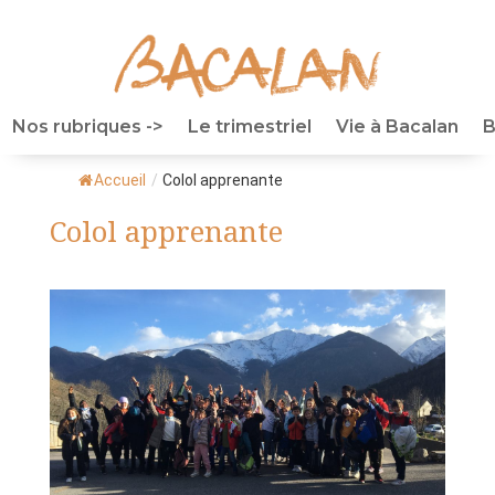
Nos rubriques ->
Le trimestriel
Vie à Bacalan
B
Accueil
/
Colol apprenante
Colol apprenante