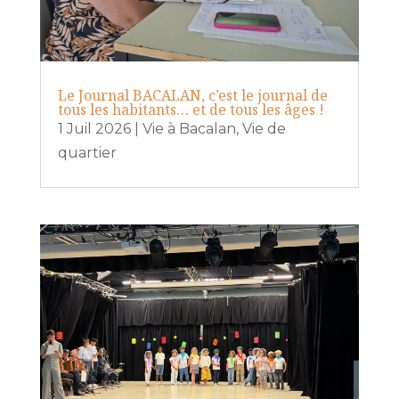
Le Journal BACALAN, c’est le journal de
tous les habitants… et de tous les âges !
1 Juil 2026
|
Vie à Bacalan
,
Vie de
quartier