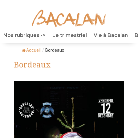
Nos rubriques ->
Le trimestriel
Vie à Bacalan
B
Accueil
/
Bordeaux
Bordeaux