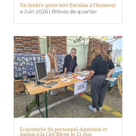
Un timbre-poste met Bacalan à l’honneur
4 Juin 2026
|
Brèves de quartier
Ecojounrée du personnel Aquitanis et
Axanis à la Cité Bleue le 21 mai