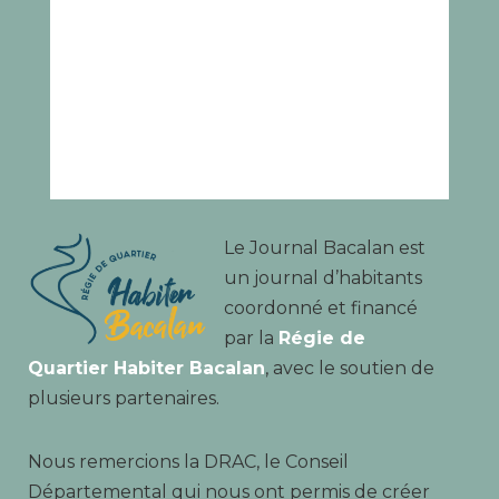
Le Journal Bacalan est
un journal d’habitants
coordonné et financé
par la
Régie de
Quartier Habiter Bacalan
, avec le soutien de
plusieurs partenaires.
Nous remercions la DRAC, le Conseil
Départemental qui nous ont permis de créer