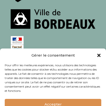
Gérer le consentement
ISSN : 1760-0944
Pour offrir les meilleures expériences, nous utilisons des technologies
Rédaction, photos et corrections : habitants et
telles que les cookies pour stocker et/ou accéder aux informations des
appareils. Le fait de consentir à ces technologies nous permettra de
associations du quartier
traiter des données telles que le comportement de navigation ou les ID
uniques sur ce site. Le fait de ne pas consentir ou de retirer son
consentement peut avoir un effet négatif sur certaines caractéristiques
et fonctions.
© Journal Bacalan 2024 - Tous droits
réservés -
Mentions légales
Accepter