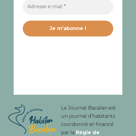
Le Journal Bacalan est
un journal d’habitants
coordonné et financé
par la
Régie de