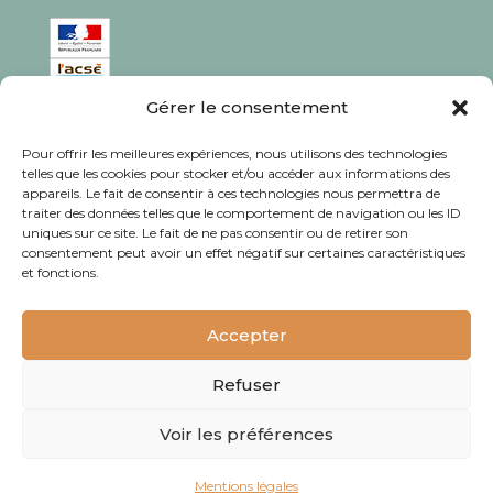
Gérer le consentement
ISSN : 1760-0944
Pour offrir les meilleures expériences, nous utilisons des technologies
Rédaction, photos et corrections : habitants et
telles que les cookies pour stocker et/ou accéder aux informations des
appareils. Le fait de consentir à ces technologies nous permettra de
associations du quartier
traiter des données telles que le comportement de navigation ou les ID
uniques sur ce site. Le fait de ne pas consentir ou de retirer son
consentement peut avoir un effet négatif sur certaines caractéristiques
et fonctions.
© Journal Bacalan 2024 - Tous droits
réservés -
Mentions légales
Accepter
Refuser
Voir les préférences
Mentions légales