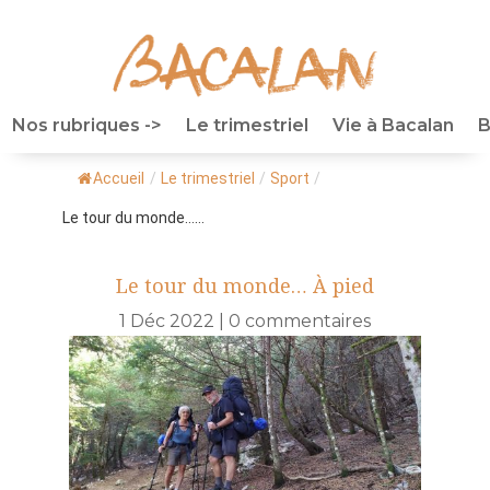
Nos rubriques ->
Le trimestriel
Vie à Bacalan
B
Accueil
/
Le trimestriel
/
Sport
/
Le tour du monde…...
Le tour du monde… À pied
1 Déc 2022
|
0 commentaires