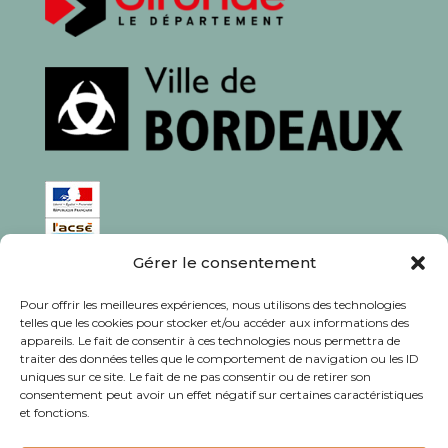
Gérer le consentement
ISSN : 1760-0944
Pour offrir les meilleures expériences, nous utilisons des technologies
Rédaction, photos et corrections : habitants et
telles que les cookies pour stocker et/ou accéder aux informations des
appareils. Le fait de consentir à ces technologies nous permettra de
associations du quartier
traiter des données telles que le comportement de navigation ou les ID
uniques sur ce site. Le fait de ne pas consentir ou de retirer son
consentement peut avoir un effet négatif sur certaines caractéristiques
et fonctions.
© Journal Bacalan 2024 - Tous droits