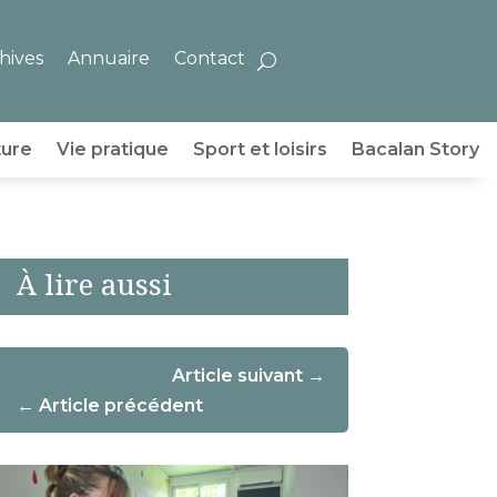
hives
Annuaire
Contact
ture
Vie pratique
Sport et loisirs
Bacalan Story
À lire aussi
Article suivant
Article précédent