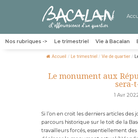
Accu
Nos rubriques ->
Le trimestriel
Vie à Bacalan
Accueil
/
Le trimestriel
/
Vie de quartier
/
L
Le monument aux Répub
sera-t
1 Avr 202
Si l’on en croit les derniers articles des
parcours historique sur le toit de la B
travailleurs forcés, essentiellement des