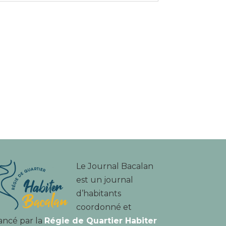
Le Journal Bacalan
est un journal
d’habitants
coordonné et
ancé par la
Régie de Quartier Habiter