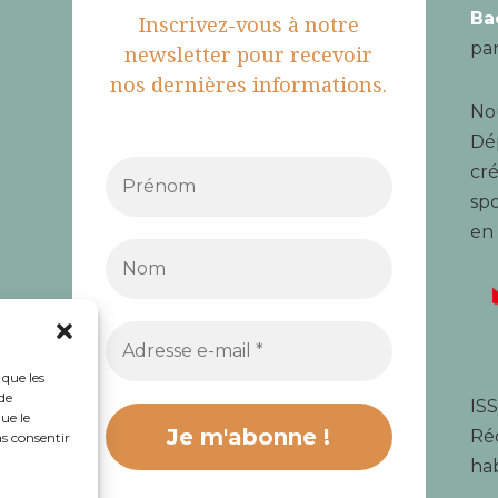
Ba
Inscrivez-vous à notre
par
newsletter pour recevoir
nos dernières informations.
Nou
Dé
cré
spo
en
 que les
de
ISS
ue le
Réd
as consentir
hab