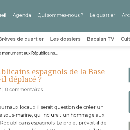
eil
Agenda
Qui sommes-nous ?
Le quartier
Arc
Brèves de quartier
Les dossiers
Bacalan TV
Cul
e monument aux Républicains...
licains espagnols de la Base
-il déplacé ?
2
|
0 commentaires
 journaux locaux, il serait question de créer un
ase sous-marine, qui inclurait un hommage aux
 Républicains espagnols. Le projet prévoit-il de