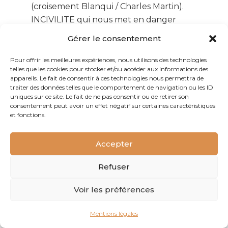
(croisement Blanqui / Charles Martin).
INCIVILITE qui nous met en danger
Travaux
Gérer le consentement
Je manque de mourir à chaque angle de
rue car les voitures ne sont pas
Pour offrir les meilleures expériences, nous utilisons des technologies
telles que les cookies pour stocker et/ou accéder aux informations des
suffisamment vigilantes
appareils. Le fait de consentir à ces technologies nous permettra de
Aucune voie légale et praticable pour
traiter des données telles que le comportement de navigation ou les ID
uniques sur ce site. Le fait de ne pas consentir ou de retirer son
sortir du quartier vers les quais ou le
consentement peut avoir un effet négatif sur certaines caractéristiques
centre
et fonctions.
Il devrait être possible de réaliser une voie
sur berges depuis la zone Berges de
Accepter
Garonne jusqu’à la Cité du vin
Difficile de circuler en toute sécurité et
Refuser
avec les enfants à vélo dans certains
Voir les préférences
endroits du quartier
Les vélos qui prennent les trottoirs pour
Mentions légales
des pistes cyclables, insultes les piétons