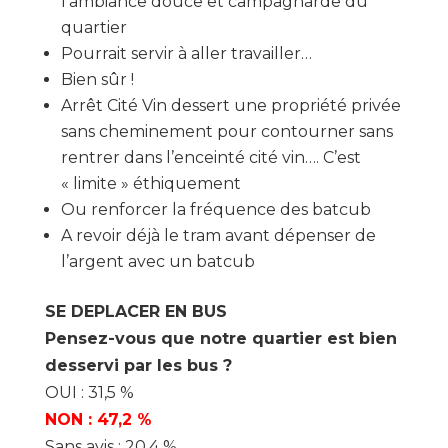
l’ambiance douce et campagnarde du
quartier
Pourrait servir à aller travailler…
Bien sûr !
Arrêt Cité Vin dessert une propriété privée
sans cheminement pour contourner sans
rentrer dans l’enceinté cité vin…. C’est
« limite » éthiquement
Ou renforcer la fréquence des batcub
A revoir déjà le tram avant dépenser de
l’argent avec un batcub
SE DEPLACER EN BUS
Pensez-vous que notre quartier est bien
desservi par les bus ?
OUI : 31,5 %
NON : 47,2 %
Sans avis : 20,4 %