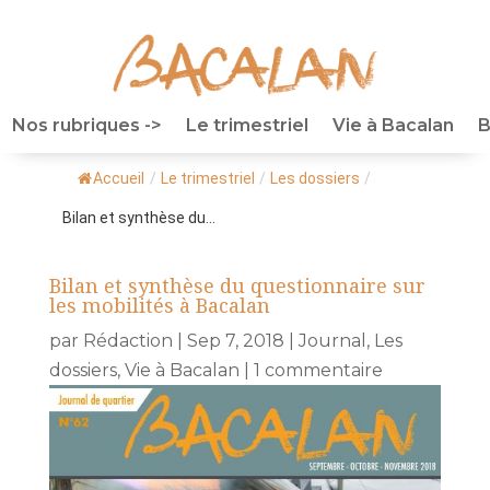
Nos rubriques ->
Le trimestriel
Vie à Bacalan
B
Accueil
/
Le trimestriel
/
Les dossiers
/
Bilan et synthèse du...
Bilan et synthèse du questionnaire sur
les mobilités à Bacalan
par
Rédaction
|
Sep 7, 2018
|
Journal
,
Les
dossiers
,
Vie à Bacalan
|
1 commentaire