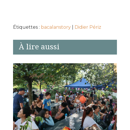
Étiquettes :
bacalanstory
|
Didier Périz
À lire aussi