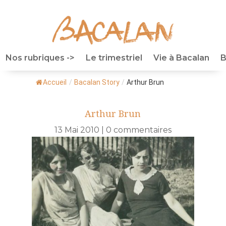
Nos rubriques ->
Le trimestriel
Vie à Bacalan
B
Accueil
/
Bacalan Story
/
Arthur Brun
Arthur Brun
13 Mai 2010
|
0 commentaires