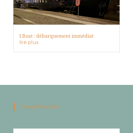
I.Boat : débarquement immédiat
lire plus
Journal Bacalan