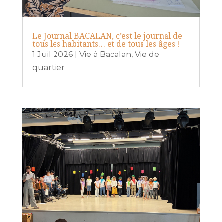
Le Journal BACALAN, c’est le journal de
tous les habitants… et de tous les âges !
1 Juil 2026
|
Vie à Bacalan
,
Vie de
quartier