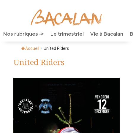
Nos rubriques ->
Le trimestriel
Vie à Bacalan
B
Accueil
/
United Riders
United Riders