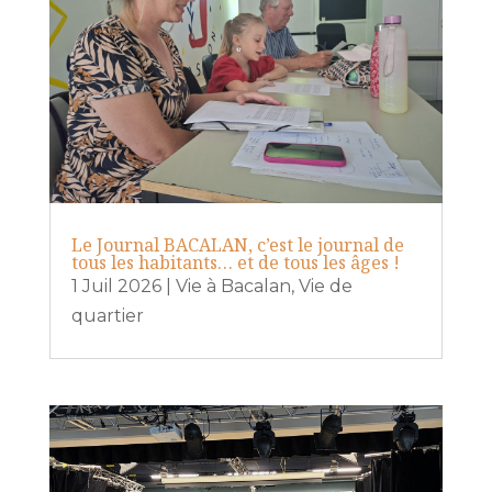
Le Journal BACALAN, c’est le journal de
tous les habitants… et de tous les âges !
1 Juil 2026
|
Vie à Bacalan
,
Vie de
quartier