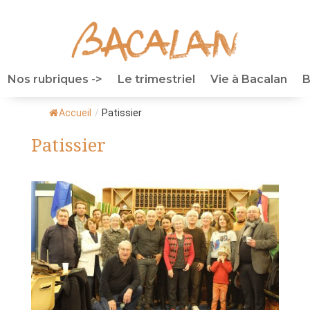
Nos rubriques ->
Le trimestriel
Vie à Bacalan
B
Accueil
/
Patissier
Patissier