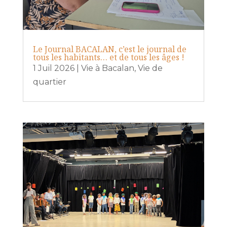
Le Journal BACALAN, c’est le journal de
tous les habitants… et de tous les âges !
1 Juil 2026
|
Vie à Bacalan
,
Vie de
quartier