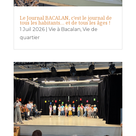
Le Journal BACALAN, c’est le journal de
tous les habitants… et de tous les âges !
1 Juil 2026
|
Vie à Bacalan
,
Vie de
quartier