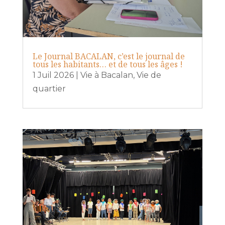
Le Journal BACALAN, c’est le journal de
tous les habitants… et de tous les âges !
1 Juil 2026
|
Vie à Bacalan
,
Vie de
quartier