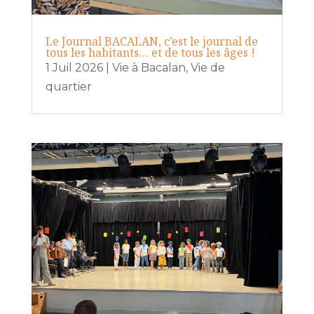
Le Journal BACALAN, c’est le journal de
tous les habitants… et de tous les âges !
1 Juil 2026
|
Vie à Bacalan
,
Vie de
quartier