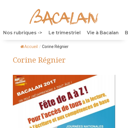
Nos rubriques ->
Le trimestriel
Vie à Bacalan
B
Accueil
/
Corine Régnier
Corine Régnier