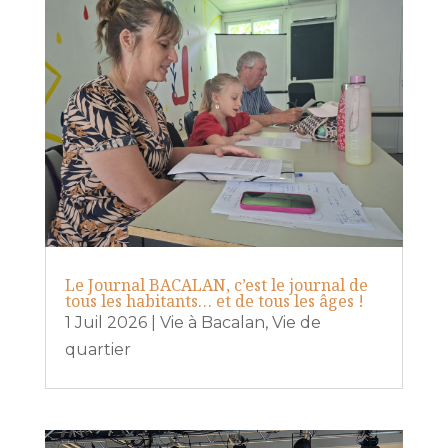
Le Journal BACALAN, c’est le journal de
tous les habitants… et de tous les âges !
1 Juil 2026
|
Vie à Bacalan
,
Vie de
quartier