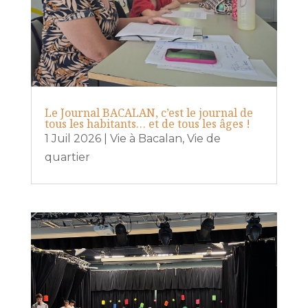
Le Journal BACALAN, c’est le journal de
tous les habitants… et de tous les âges !
1 Juil 2026
|
Vie à Bacalan
,
Vie de
quartier