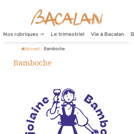
Nos rubriques ->
Le trimestriel
Vie à Bacalan
B
Accueil
/
Bamboche
Bamboche