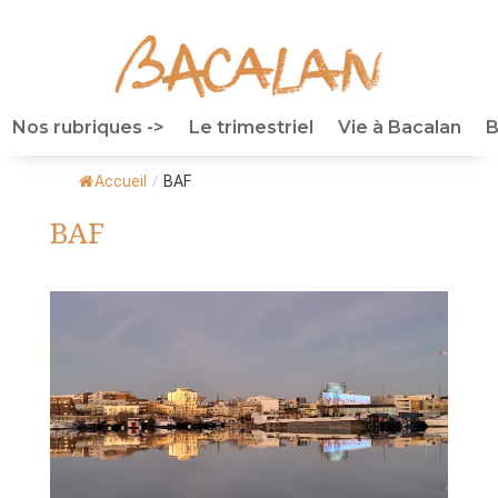
Nos rubriques ->
Le trimestriel
Vie à Bacalan
B
Accueil
/
BAF
BAF