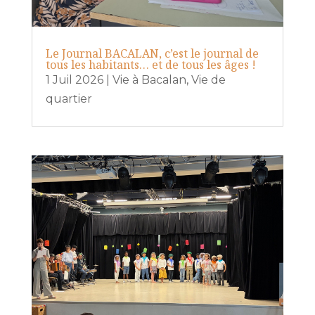
Le Journal BACALAN, c’est le journal de
tous les habitants… et de tous les âges !
1 Juil 2026
|
Vie à Bacalan
,
Vie de
quartier