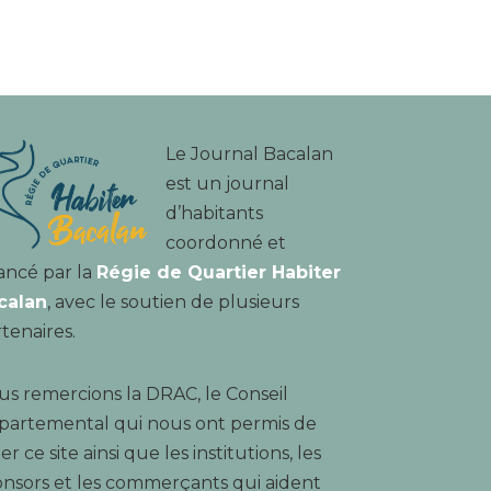
Le Journal Bacalan
est un journal
d’habitants
coordonné et
ancé par la
Régie de Quartier Habiter
calan
, avec le soutien de plusieurs
tenaires.
s remercions la DRAC, le Conseil
partemental qui nous ont permis de
er ce site ainsi que les institutions, les
nsors et les commerçants qui aident