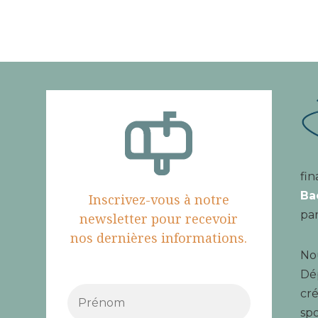
fin
Ba
Inscrivez-vous à notre
par
newsletter pour recevoir
nos dernières informations.
Nou
Dé
cré
spo