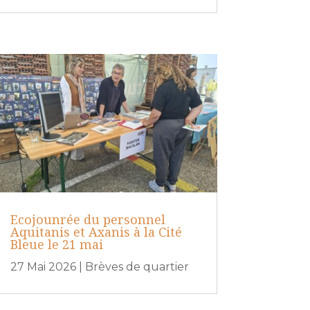
Ecojounrée du personnel
Aquitanis et Axanis à la Cité
Bleue le 21 mai
27 Mai 2026
|
Brèves de quartier