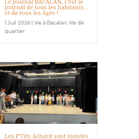
Le Journal BACALAN, c’est le
journal de tous les habitants…
et de tous les âges !
1 Juil 2026
|
Vie à Bacalan
,
Vie de
quartier
Les P’Tits Achard sont montés