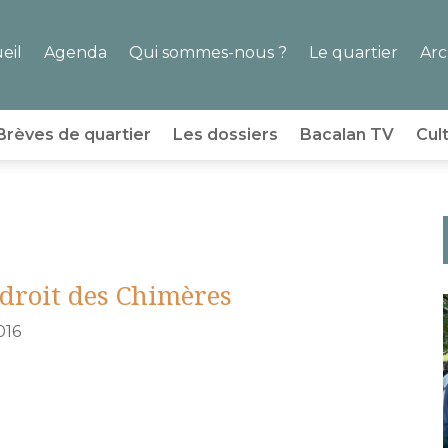
eil
Agenda
Qui sommes-nous ?
Le quartier
Arc
Brèves de quartier
Les dossiers
Bacalan TV
Cul
ndroit des Chimères
016