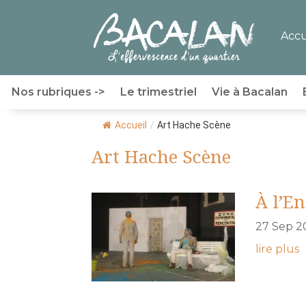
Accu
Nos rubriques ->
Le trimestriel
Vie à Bacalan
Accueil
/
Art Hache Scène
Art Hache Scène
À l’E
27 Sep 2
lire plus