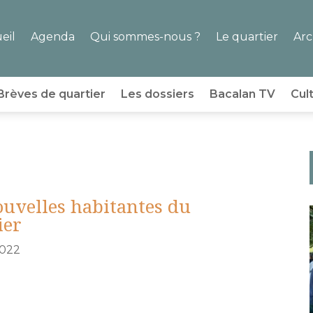
eil
Agenda
Qui sommes-nous ?
Le quartier
Arc
Brèves de quartier
Les dossiers
Bacalan TV
Cul
ouvelles habitantes du
ier
2022