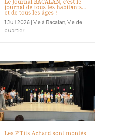
Le Journal BACALAN, c’est le
journal de tous les habitants…
et de tous les âges !
1 Juil 2026
|
Vie à Bacalan
,
Vie de
quartier
Les P’Tits Achard sont montés