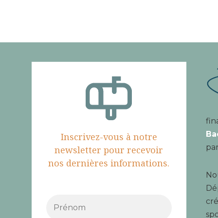
fin
Ba
Inscrivez-vous à notre
par
newsletter pour recevoir
nos dernières informations.
Nou
Dé
cré
spo