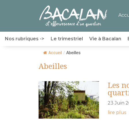
Accu
Nos rubriques ->
Le trimestriel
Vie à Bacalan
Accueil
/
Abeilles
Abeilles
Les n
quart
23 Juin 
lire plus