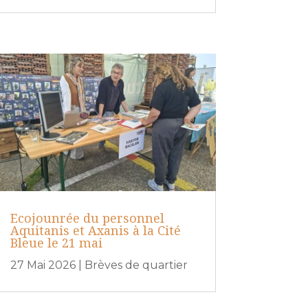
Ecojounrée du personnel
Aquitanis et Axanis à la Cité
Bleue le 21 mai
27 Mai 2026
|
Brèves de quartier