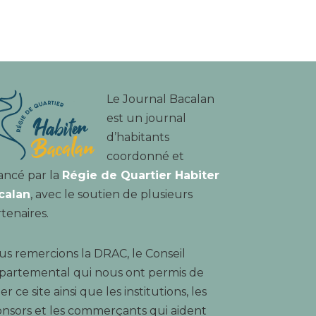
Le Journal Bacalan
est un journal
d’habitants
coordonné et
ancé par la
Régie de Quartier Habiter
calan
, avec le soutien de plusieurs
tenaires.
s remercions la DRAC, le Conseil
partemental qui nous ont permis de
er ce site ainsi que les institutions, les
nsors et les commerçants qui aident