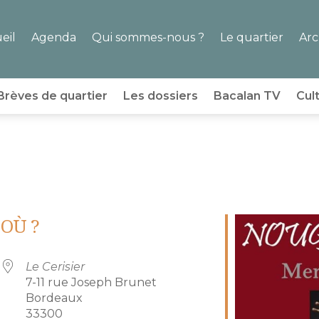
eil
Agenda
Qui sommes-nous ?
Le quartier
Arc
Brèves de quartier
Les dossiers
Bacalan TV
Cul
!
OÙ ?
Le Cerisier
7-11 rue Joseph Brunet
Bordeaux
33300