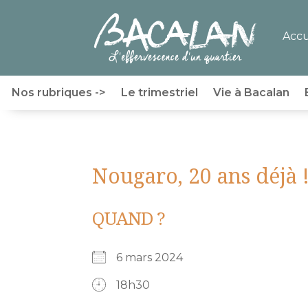
Accu
Nos rubriques ->
Le trimestriel
Vie à Bacalan
Nougaro, 20 ans déjà 
QUAND ?
6 mars 2024
18h30