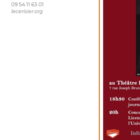
09 54 11 63 01
lecerisier.org
endrier Google
iCalendar