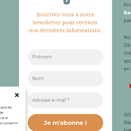
fin
Ba
Inscrivez-vous à notre
par
newsletter pour recevoir
nos dernières informations.
Nou
Dé
cré
spo
en
 que les
de
ISS
ue le
Réd
as consentir
hab