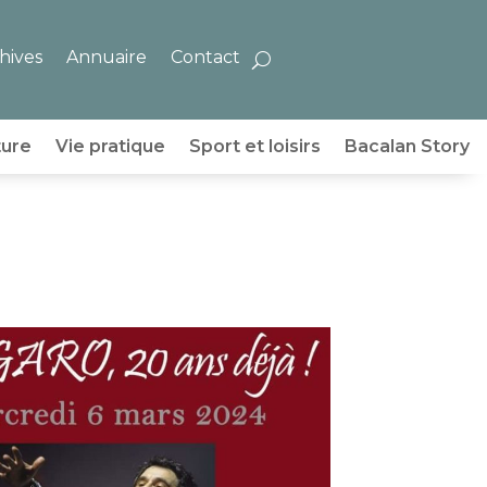
hives
Annuaire
Contact
ture
Vie pratique
Sport et loisirs
Bacalan Story