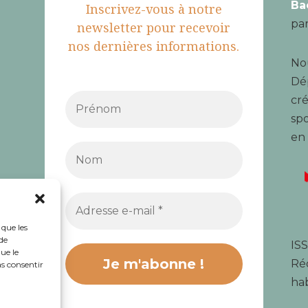
Ba
Inscrivez-vous à notre
par
newsletter pour recevoir
nos dernières informations.
Nou
Dé
cré
spo
en
 que les
de
ISS
ue le
Réd
as consentir
hab