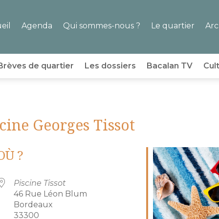
eil
Agenda
Qui sommes-nous ?
Le quartier
Arc
Brèves de quartier
Les dossiers
Bacalan TV
Cul
scine Georges Tissot
OÙ ?
Piscine Tissot
46 Rue Léon Blum
Bordeaux
33300