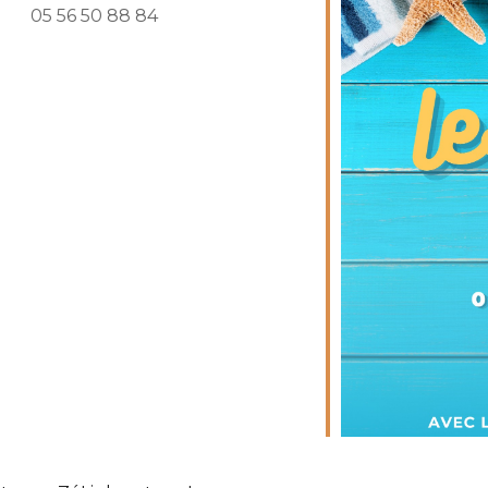
05 56 50 88 84
endrier Google
iCalendar