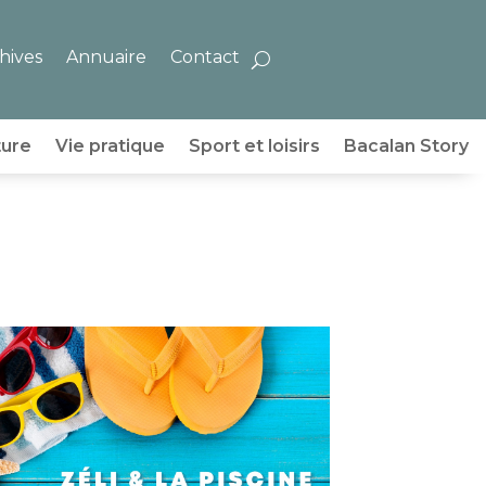
hives
Annuaire
Contact
ture
Vie pratique
Sport et loisirs
Bacalan Story