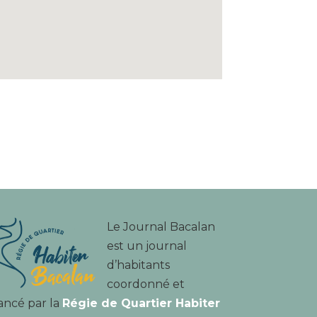
Le Journal Bacalan
est un journal
d’habitants
coordonné et
ancé par la
Régie de Quartier Habiter