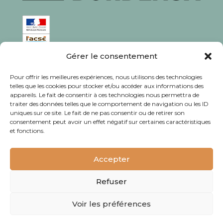
Gérer le consentement
ISSN : 1760-0944
Pour offrir les meilleures expériences, nous utilisons des technologies
Rédaction, photos et corrections : habitants et
telles que les cookies pour stocker et/ou accéder aux informations des
appareils. Le fait de consentir à ces technologies nous permettra de
associations du quartier
traiter des données telles que le comportement de navigation ou les ID
uniques sur ce site. Le fait de ne pas consentir ou de retirer son
consentement peut avoir un effet négatif sur certaines caractéristiques
et fonctions.
© Journal Bacalan 2024 - Tous droits
réservés -
Mentions légales
Accepter
Refuser
Voir les préférences