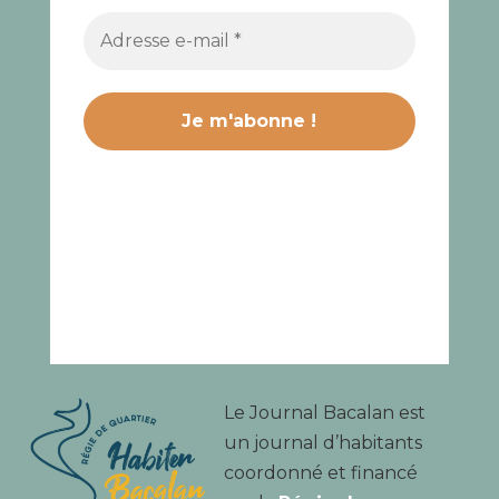
Le Journal Bacalan est
un journal d’habitants
coordonné et financé