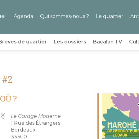
eil
Agenda
Qui sommes-nous ?
Le quartier
Arc
Brèves de quartier
Les dossiers
Bacalan TV
Cul
 #2
OÙ ?
Le Garage Moderne
1 Rue des Étrangers
Bordeaux
33300