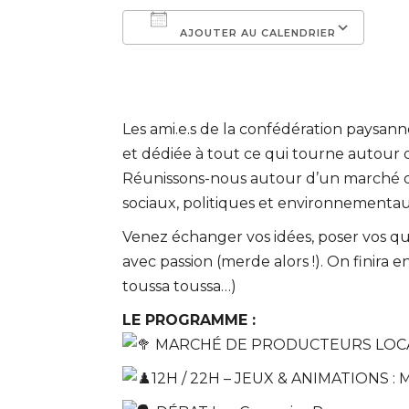
AJOUTER AU CALENDRIER
Télécharger ICS
Cal
Les ami.e.s de la confédération paysa
et dédiée à tout ce qui tourne autour d
Réunissons-nous autour d’un marché de
sociaux, politiques et environnementaux
Venez échanger vos idées, poser vos que
avec passion (merde alors !). On finira
toussa toussa…)
LE PROGRAMME :
MARCHÉ DE PRODUCTEURS LOCAUX 
12H / 22H – JEUX & ANIMATIONS : Mo