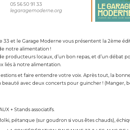
05 56 50 91 33
legaragemoderne.org
endrier Google
iCalendar
nne 33 et le Garage Moderne vous présentent la 2ème éd
e notre alimentation !
 producteurs locaux, d’un bon repas, et d’un débat pou
 liés à notre alimentation.
stions et faire entendre votre voix. Après tout, la bonn
 en beauté avec deux concerts pour guincher ! (Manger, bo
+ Stands associatifs.
lki, pétanque (sur goudron si vous êtes chauds), échiqu