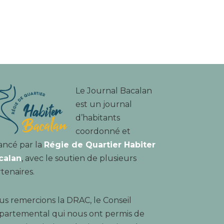
Le Journal Bacalan
est un journal
d’habitants
coordonné et
ancé par la
Régie de Quartier Habiter
calan
, avec le soutien de plusieurs
tenaires.
s remercions la DRAC, le Conseil
partemental qui nous ont permis de