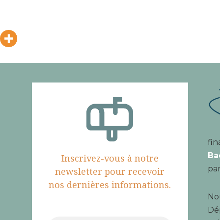
fin
Ba
Inscrivez-vous à notre
par
newsletter pour recevoir
nos dernières informations.
Nou
Dé