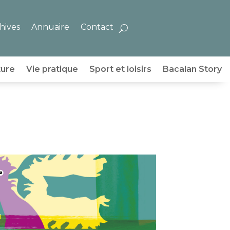
hives
Annuaire
Contact
ture
Vie pratique
Sport et loisirs
Bacalan Story