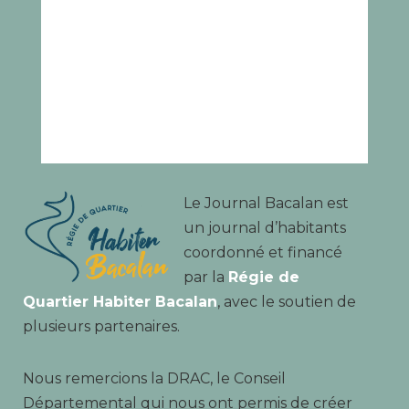
Le Journal Bacalan est
un journal d’habitants
coordonné et financé
par la
Régie de
Quartier Habiter Bacalan
, avec le soutien de
plusieurs partenaires.
Nous remercions la DRAC, le Conseil
Départemental qui nous ont permis de créer