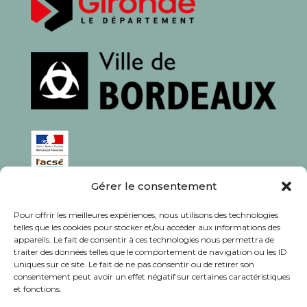
Gérer le consentement
ISSN : 1760-0944
Pour offrir les meilleures expériences, nous utilisons des technologies
Rédaction, photos et corrections : habitants et
telles que les cookies pour stocker et/ou accéder aux informations des
appareils. Le fait de consentir à ces technologies nous permettra de
associations du quartier
traiter des données telles que le comportement de navigation ou les ID
uniques sur ce site. Le fait de ne pas consentir ou de retirer son
consentement peut avoir un effet négatif sur certaines caractéristiques
et fonctions.
© Journal Bacalan 2024 - Tous droits