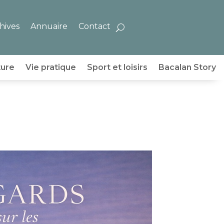
hives
Annuaire
Contact
ture
Vie pratique
Sport et loisirs
Bacalan Story