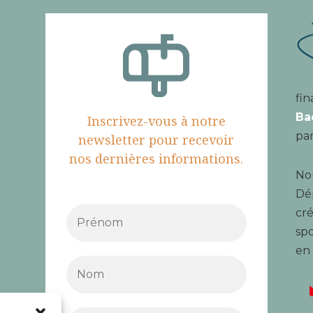
fin
Ba
Inscrivez-vous à notre
par
newsletter pour recevoir
nos dernières informations.
Nou
Dé
cré
spo
en