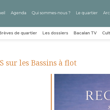
eil
Agenda
Qui sommes-nous ?
Le quartier
Arc
Brèves de quartier
Les dossiers
Bacalan TV
Cul
ur les Bassins à flot