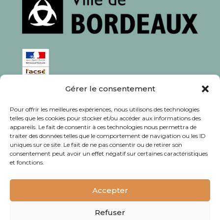
Gérer le consentement
ISSN : 1760-0944
Pour offrir les meilleures expériences, nous utilisons des technologies
Rédaction, photos et corrections : habitants et
telles que les cookies pour stocker et/ou accéder aux informations des
appareils. Le fait de consentir à ces technologies nous permettra de
associations du quartier
traiter des données telles que le comportement de navigation ou les ID
uniques sur ce site. Le fait de ne pas consentir ou de retirer son
consentement peut avoir un effet négatif sur certaines caractéristiques
et fonctions.
© Journal Bacalan 2024 - Tous droits
réservés -
Mentions légales
Accepter
Refuser