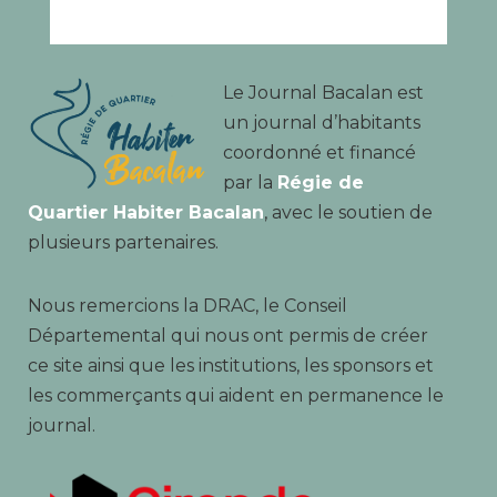
Le Journal Bacalan est
un journal d’habitants
coordonné et financé
par la
Régie de
Quartier Habiter Bacalan
, avec le soutien de
plusieurs partenaires.
Nous remercions la DRAC, le Conseil
Départemental qui nous ont permis de créer
ce site ainsi que les institutions, les sponsors et
les commerçants qui aident en permanence le
journal.