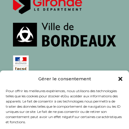
Gérer le consentement
ISSN : 1760-0944
Pour offrir les meilleures expériences, nous utilisons des technologies
Rédaction, photos et corrections : habitants et
telles que les cookies pour stocker et/ou accéder aux informations des
appareils. Le fait de consentir à ces technologies nous permettra de
associations du quartier
traiter des données telles que le comportement de navigation ou les ID
uniques sur ce site. Le fait de ne pas consentir ou de retirer son
consentement peut avoir un effet négatif sur certaines caractéristiques
et fonctions.
© Journal Bacalan 2024 - Tous droits