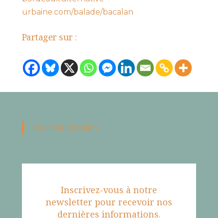
urbaine.com/balade/bacalan
Partager sur :
Journal Bacalan
Inscrivez-vous à notre
newsletter pour recevoir nos
dernières informations.