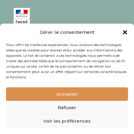
Gérer le consentement
ISSN : 1760-0944
Pour offrir les meilleures expériences, nous utilisons des technologies
Rédaction, photos et corrections : habitants et
telles que les cookies pour stocker et/ou accéder aux informations des
appareils. Le fait de consentir à ces technologies nous permettra de
associations du quartier
traiter des données telles que le comportement de navigation ou les ID
uniques sur ce site. Le fait de ne pas consentir ou de retirer son
consentement peut avoir un effet négatif sur certaines caractéristiques
et fonctions.
© Journal Bacalan 2024 - Tous droits
réservés -
Mentions légales
Accepter
Refuser
Voir les préférences