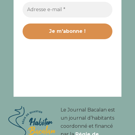
Le Journal Bacalan est
un journal d’habitants
coordonné et financé
par la
Régie de