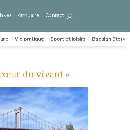
hives
Annuaire
Contact
ture
Vie pratique
Sport et loisirs
Bacalan Story
 cœur du vivant »