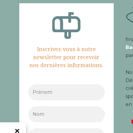
fin
Ba
Inscrivez-vous à notre
par
newsletter pour recevoir
nos dernières informations.
Nou
Dé
cré
spo
en