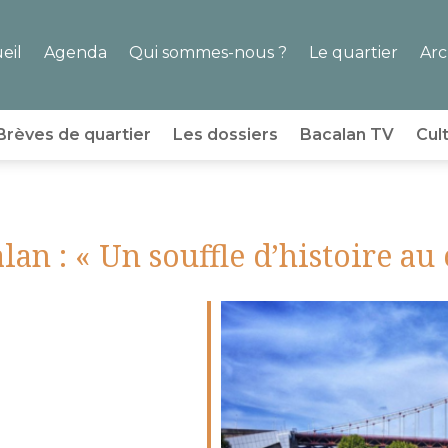
eil
Agenda
Qui sommes-nous ?
Le quartier
Arc
Brèves de quartier
Les dossiers
Bacalan TV
Cul
lan : « Un souffle d’histoire au