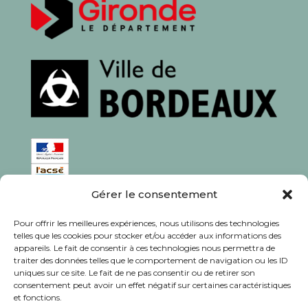
Gérer le consentement
ISSN : 1760-0944
Pour offrir les meilleures expériences, nous utilisons des technologies
Rédaction, photos et corrections : habitants et
telles que les cookies pour stocker et/ou accéder aux informations des
appareils. Le fait de consentir à ces technologies nous permettra de
associations du quartier
traiter des données telles que le comportement de navigation ou les ID
uniques sur ce site. Le fait de ne pas consentir ou de retirer son
consentement peut avoir un effet négatif sur certaines caractéristiques
et fonctions.